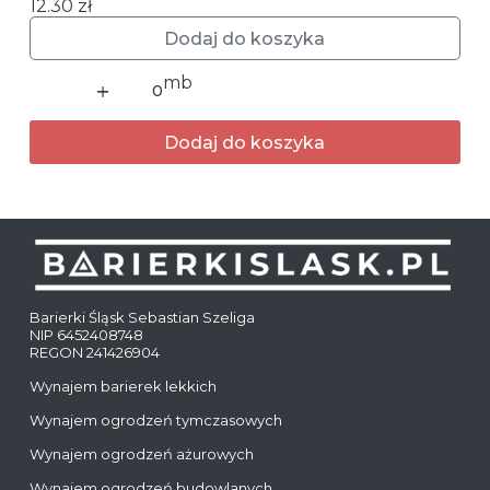
12.30
zł
Dodaj do koszyka
ilość
Ogrodzenia
pełne
Dodaj do koszyka
Barierki Śląsk Sebastian Szeliga
NIP 6452408748
REGON 241426904
Wynajem barierek lekkich
Wynajem ogrodzeń tymczasowych
Wynajem ogrodzeń ażurowych
Wynajem ogrodzeń budowlanych