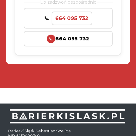
lub zadzwoń bezpośrednio
664 095 732
664 095 732
📞
Barierki Śląsk Sebastian Szeliga
NIP 6452408748