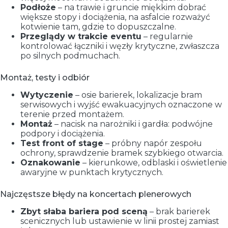
Podłoże
– na trawie i gruncie miękkim dobrać
większe stopy i dociążenia, na asfalcie rozważyć
kotwienie tam, gdzie to dopuszczalne.
Przeglądy w trakcie eventu
– regularnie
kontrolować łączniki i węzły krytyczne, zwłaszcza
po silnych podmuchach.
Montaż, testy i odbiór
Wytyczenie
– osie barierek, lokalizacje bram
serwisowych i wyjść ewakuacyjnych oznaczone w
terenie przed montażem.
Montaż
– nacisk na narożniki i gardła: podwójne
podpory i dociążenia.
Test front of stage
– próbny napór zespołu
ochrony, sprawdzenie bramek szybkiego otwarcia.
Oznakowanie
– kierunkowe, odblaski i oświetlenie
awaryjne w punktach krytycznych.
Najczęstsze błędy na koncertach plenerowych
Zbyt słaba bariera pod sceną
– brak barierek
scenicznych lub ustawienie w linii prostej zamiast