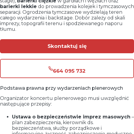
stage),
barierki ciężkie
w gardłach i węzłach oraz
barierki lekkie
do prowadzenia kolejek i tymczasowych
separacji. Ogrodzenia tymczasowe wydzielają teren
całego wydarzenia i backstage. Dobór zależy od skali
imprezy, topografii terenu i spodziewanego naporu
tłumu.
Skontaktuj się
664 095 732
Podstawa prawna przy wydarzeniach plenerowych
Organizator koncertu plenerowego musi uwzględnić
następujące przepisy:
Ustawa o bezpieczeństwie imprez masowych
–
plan zabezpieczenia, kierownik ds.
bezpieczeństwa, służby porządkowe i
informacyjne, łączność, zabezpieczenie medyczne.