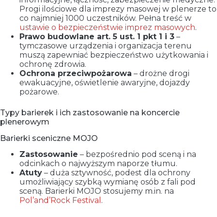
Progi ilościowe dla imprezy masowej w plenerze to
co najmniej 1000 uczestników. Pełna treść w
ustawie o bezpieczeństwie imprez masowych
.
Prawo budowlane art. 5 ust. 1 pkt 1 i 3
–
tymczasowe urządzenia i organizacja terenu
muszą zapewniać bezpieczeństwo użytkowania i
ochronę zdrowia.
Ochrona przeciwpożarowa
– drożne drogi
ewakuacyjne, oświetlenie awaryjne, dojazdy
pożarowe.
Typy barierek i ich zastosowanie na koncercie
plenerowym
Barierki sceniczne MOJO
Zastosowanie
– bezpośrednio pod sceną i na
odcinkach o najwyższym naporze tłumu.
Atuty
– duża sztywność, podest dla ochrony
umożliwiający szybką wymianę osób z fali pod
sceną. Barierki MOJO stosujemy m.in. na
Pol’and’Rock Festival
.