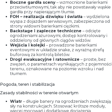
Boczne gardła sceny
– wzmocnione barierkami
przeciwtłumowymi, tak aby nie powstawały wąskie
gardła przy napierającym tłumie.
FOH – realizacja dźwięku i światła
– wydzielona
wyspa z dojazdem serwisowym, zabezpieczona od
strony widowni barierkami ciężkimi.
Backstage i zaplecze techniczne
– odcięte
ogrodzeniami ażurowymi, dostęp kontrolowany i
oddzielony od głównych ciągów widzów.
Wejścia i kolejki
– prowadzone barierkami
eventowymi w układzie snake, z wyraźną strefą
buforową za kontrolą biletów.
Drogi ewakuacyjne i ratownicze
– proste, bez
zwężeń, o parametrach wynikających z pojemności
terenu, oznakowane na poziomie wzroku i nad
tłumem.
Pogoda, teren i stabilizacja
Zasady stabilności w terenie otwartym
Wiatr
– długie banery na ogrodzeniach zwiększają
siły na konstrukcjach. Stosować krótsze moduły,
więcej mocowań i dodatkowe dociążenia.