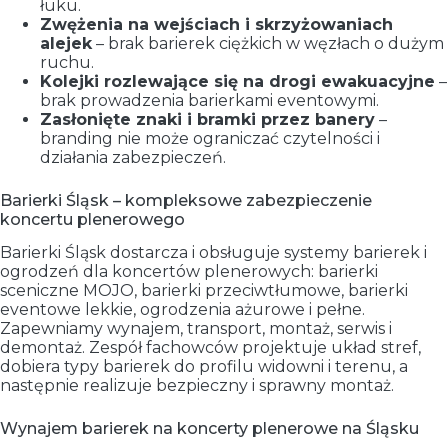
łuku.
Zwężenia na wejściach i skrzyżowaniach
alejek
– brak barierek ciężkich w węzłach o dużym
ruchu.
Kolejki rozlewające się na drogi ewakuacyjne
–
brak prowadzenia barierkami eventowymi.
Zasłonięte znaki i bramki przez banery
–
branding nie może ograniczać czytelności i
działania zabezpieczeń.
Barierki Śląsk – kompleksowe zabezpieczenie
koncertu plenerowego
Barierki Śląsk dostarcza i obsługuje systemy barierek i
ogrodzeń dla koncertów plenerowych: barierki
sceniczne MOJO, barierki przeciwtłumowe, barierki
eventowe lekkie, ogrodzenia ażurowe i pełne.
Zapewniamy wynajem, transport, montaż, serwis i
demontaż. Zespół fachowców projektuje układ stref,
dobiera typy barierek do profilu widowni i terenu, a
następnie realizuje bezpieczny i sprawny montaż.
Wynajem barierek na koncerty plenerowe na Śląsku