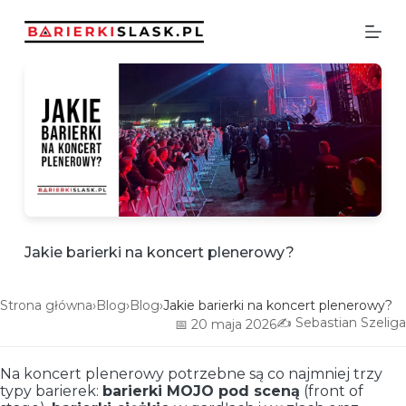
P
r
z
e
j
d
ź
d
o
t
r
e
ś
c
Jakie barierki na koncert plenerowy?
i
Strona główna
›
Blog
›
Blog
›
Jakie barierki na koncert plenerowy?
✍️ Sebastian Szeliga
📅 20 maja 2026
Na koncert plenerowy potrzebne są co najmniej trzy
typy barierek:
barierki MOJO pod sceną
(front of