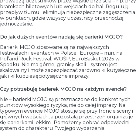
prowadzą uczestników przez wąskie przejścia – np. przy
bramkach biletowych lub wejściach do hal. Regulują
przepływ tłumu i eliminują niebezpieczne zagęszczenia
w punktach, gdzie wszyscy uczestnicy przechodzą
jednocześnie.
Do jak dużych eventów nadają się barierki MOJO?
Barierki MOJO stosowane są na największych
festiwalach i eventach w Polsce i Europie – m.in. na
Pol’and’Rock Festival, WOŚP, EuroBasket 2025 w
Spodku. Nie ma górnej granicy skali – system jest
skalowalny i może zabezpieczać zarówno kilkutysięczne
jak i kilkudziesięciotysięczne imprezy.
Czy potrzebuję barierek MOJO na każdym evencie?
Nie – barierki MOJO są przeznaczone do konkretnych
punktów wysokiego ryzyka, nie do całej imprezy. Na
typowym evencie MOJO stosuje się przy froncie sceny i
głównych wejściach, a pozostałą przestrzeń organizuje
się barierkami lekkimi. Pomożemy dobrać odpowiedni
system do charakteru Twojego wydarzenia.