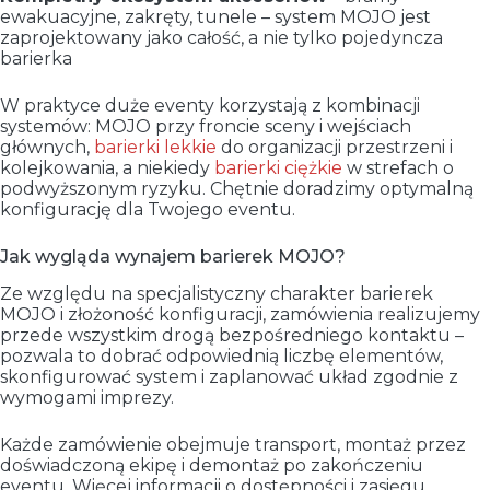
ewakuacyjne, zakręty, tunele – system MOJO jest
zaprojektowany jako całość, a nie tylko pojedyncza
barierka
W praktyce duże eventy korzystają z kombinacji
systemów: MOJO przy froncie sceny i wejściach
głównych,
barierki lekkie
do organizacji przestrzeni i
kolejkowania, a niekiedy
barierki ciężkie
w strefach o
podwyższonym ryzyku. Chętnie doradzimy optymalną
konfigurację dla Twojego eventu.
Jak wygląda wynajem barierek MOJO?
Ze względu na specjalistyczny charakter barierek
MOJO i złożoność konfiguracji, zamówienia realizujemy
przede wszystkim drogą bezpośredniego kontaktu –
pozwala to dobrać odpowiednią liczbę elementów,
skonfigurować system i zaplanować układ zgodnie z
wymogami imprezy.
Każde zamówienie obejmuje transport, montaż przez
doświadczoną ekipę i demontaż po zakończeniu
eventu. Więcej informacji o dostępności i zasięgu