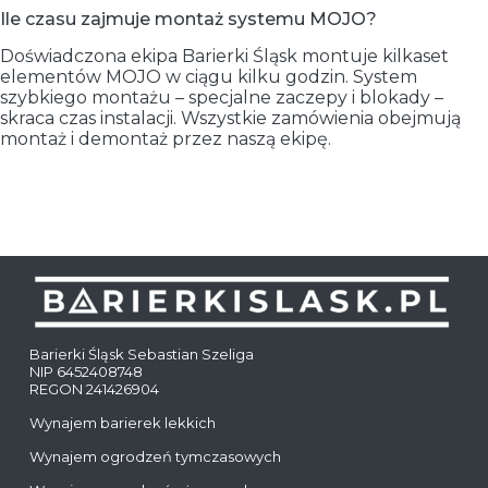
Ile czasu zajmuje montaż systemu MOJO?
Doświadczona ekipa Barierki Śląsk montuje kilkaset
elementów MOJO w ciągu kilku godzin. System
szybkiego montażu – specjalne zaczepy i blokady –
skraca czas instalacji. Wszystkie zamówienia obejmują
montaż i demontaż przez naszą ekipę.
Barierki Śląsk Sebastian Szeliga
NIP 6452408748
REGON 241426904
Wynajem barierek lekkich
Wynajem ogrodzeń tymczasowych