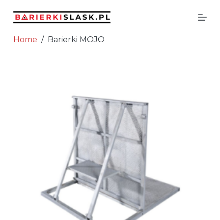
Przejdź do treści
Home
/
Barierki MOJO