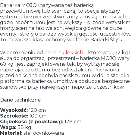
Barierka MOJO (nazywana też barierką
przeciwtłumową lub sceniczną) to specjalistyczny
system zabezpieczeń stworzony z myślą o miejscach,
gdzie napór tłumu jest największy – przede wszystkim
fronty scen na festiwalach, wejścia główne na duże
eventy i strefy o bardzo wysokiej gęstości uczestników.
To najwyższa klasa ochrony w ofercie Barierki Śląsk.
W odróżnieniu od
barierek lekkich
– które ważą 12 kg i
służą do organizacji przestrzeni – barierka MOJO waży
60 kg i jest zaprojektowana tak, by wytrzymać siłę
napierającego tłumu bez odkształceń. Pochylona
przednia ściana odchyla nacisk tłumu w dół, a szeroka
platforma za barierką umożliwia obsłudze bezpieczne
stanowisko przy największym naporze uczestników.
Dane techniczne
Wysokość:
120 cm
Szerokość:
100 cm
Głębokość (z podstawą):
128 cm
Waga:
38 kg
Materiał:
stal ocynkowana