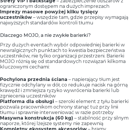
Strefy VIP i backstage
– zabezpieczenie obszarów z
ograniczonym dostępem na dużych imprezach
Imprezy masowe powyżej kilku tysięcy
uczestników
– wszędzie tam, gdzie przepisy wymagają
najwyższych standardów kontroli tłumu
Dlaczego MOJO, a nie zwykłe barierki?
Przy dużych eventach wybór odpowiedniej barierki w
newralgicznych punktach to kwestia bezpieczeństwa
uczestników, nie tylko organizacji przestrzeni. Barierki
MOJO różnią się od standardowych rozwiązań kilkoma
kluczowymi cechami:
Pochylona przednia ściana
– napierający tłum jest
fizycznie odchylany w dół, co redukuje nacisk na górną
krawędź i zmniejsza ryzyko wywrócenia barierki lub
zgniecenia uczestników
Platforma dla obsługi
– szeroki element z tyłu barierki
pozwala pracownikom ochrony stanąć tuż przy linii
tłumu i sprawnie interweniować w razie potrzeby
Masywna konstrukcja (60 kg)
– stabilność przy silnym
naporze, której lżejsze systemy nie zapewnią
Kompletny ekosystem akcesoriów
– bramy