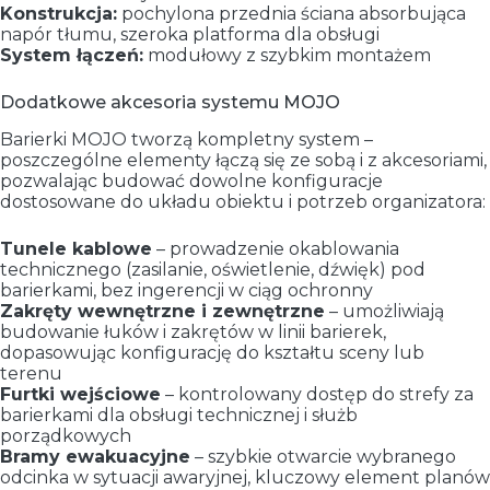
Konstrukcja:
pochylona przednia ściana absorbująca
napór tłumu, szeroka platforma dla obsługi
System łączeń:
modułowy z szybkim montażem
Dodatkowe akcesoria systemu MOJO
Barierki MOJO tworzą kompletny system –
poszczególne elementy łączą się ze sobą i z akcesoriami,
pozwalając budować dowolne konfiguracje
dostosowane do układu obiektu i potrzeb organizatora:
Tunele kablowe
– prowadzenie okablowania
technicznego (zasilanie, oświetlenie, dźwięk) pod
barierkami, bez ingerencji w ciąg ochronny
Zakręty wewnętrzne i zewnętrzne
– umożliwiają
budowanie łuków i zakrętów w linii barierek,
dopasowując konfigurację do kształtu sceny lub
terenu
Furtki wejściowe
– kontrolowany dostęp do strefy za
barierkami dla obsługi technicznej i służb
porządkowych
Bramy ewakuacyjne
– szybkie otwarcie wybranego
odcinka w sytuacji awaryjnej, kluczowy element planów