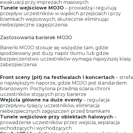
ewakuacji przy imprezach masowych
Tunele wejściowe MOJO
– prowadzą i regulują
przepływ uczestników w wąskich przejściach i przy
bramkach wejściowych, skutecznie eliminując
niebezpieczne zagęszczenia
Zastosowania barierek MOJO
Barierki MOJO stosuje się wszędzie tam, gdzie
spodziewany jest duży napór tłumu lub gdzie
bezpieczeństwo uczestników wymaga najwyższej klasy
zabezpieczenia:
Front sceny (pit) na festiwalach i koncertach
– strefa
o największym naporze, gdzie MOJO jest standardem
branżowym. Pochylona przednia ściana chroni
uczestników stojących przy barierze
Wejścia główne na duże eventy
– regulacja
przepływu tysięcy uczestników, eliminacja
niebezpiecznych zagęszczeń przed bramkami
Tunele wejściowe przy obiektach halowych
–
prowadzenie uczestników przez wejścia, separacja
wchodzących i wychodzących