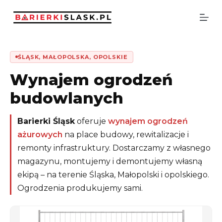
P
r
z
e
j
d
ŚLĄSK, MAŁOPOLSKA, OPOLSKIE
ź
Wynajem ogrodzeń
d
o
budowlanych
t
r
e
Barierki Śląsk
oferuje
wynajem ogrodzeń
ś
c
ażurowych
na place budowy, rewitalizacje i
i
remonty infrastruktury. Dostarczamy z własnego
magazynu, montujemy i demontujemy własną
ekipą – na terenie Śląska, Małopolski i opolskiego.
Ogrodzenia produkujemy sami.