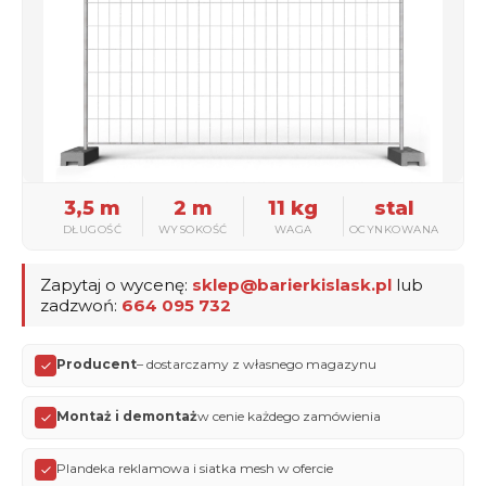
3,5 m
2 m
11 kg
stal
DŁUGOŚĆ
WYSOKOŚĆ
WAGA
OCYNKOWANA
Zapytaj o wycenę:
sklep@barierkislask.pl
lub
zadzwoń:
664 095 732
Producent
– dostarczamy z własnego magazynu
Montaż i demontaż
w cenie każdego zamówienia
Plandeka reklamowa i siatka mesh w ofercie