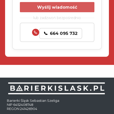
lub zadzwoń bezpośrednio
664 095 732
Barierki Śląsk Sebastian Szeliga
NIP 6452408748
REGON 241426904