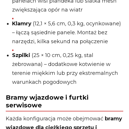
panelach wisi plandeka lub siatka mesh
zwiększająca opór na wiatr
Klamry
(12,1 × 5,6 cm, 0,3 kg, ocynkowane)
– łączą sąsiednie panele. Montaż bez
narzędzi, kilka sekund na połączenie
Szpilki
(25 × 10 cm, 0,25 kg, stal
żebrowana) – dodatkowe kotwienie w
terenie miękkim lub przy ekstremalnych
warunkach pogodowych
Bramy wjazdowe i furtki
serwisowe
Każda konfiguracja może obejmować
bramy
wjazdowe dla ciężkiego sprzętu i