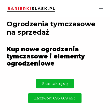
P
r
z
Ogrodzenia tymczasowe
e
j
na sprzedaż
d
ź
d
Kup nowe ogrodzenia
o
tymczasowe i elementy
t
ogrodzeniowe
r
e
ś
c
Skontaktuj się
i
Zadzwoń: 695 669 693