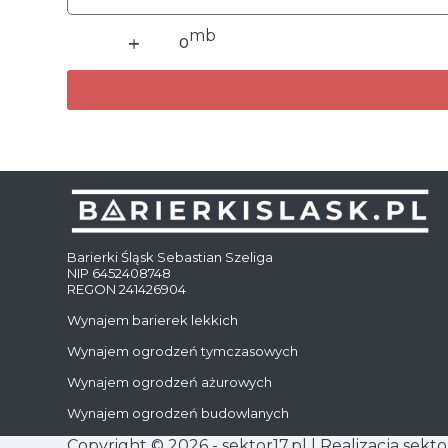
ilość
Ogrodzenia
pełne
Barierki Śląsk Sebastian Szeliga
NIP 6452408748
REGON 241426904
Wynajem barierek lekkich
Wynajem ogrodzeń tymczasowych
Wynajem ogrodzeń ażurowych
Wynajem ogrodzeń budowlanych
Copyright © 2026 - sektor17.pl | Realizacja
sekto