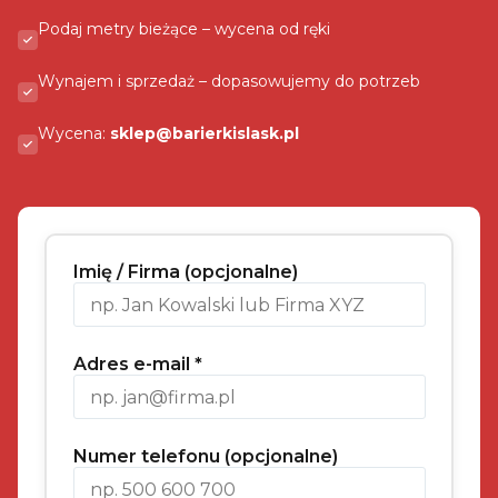
Podaj metry bieżące – wycena od ręki
Wynajem i sprzedaż – dopasowujemy do potrzeb
Wycena:
sklep@barierkislask.pl
Imię / Firma (opcjonalne)
Adres e-mail *
Numer telefonu (opcjonalne)