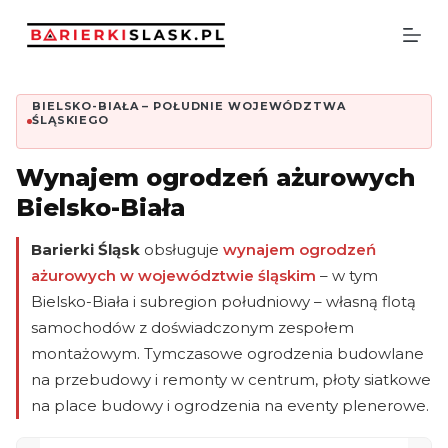
P
r
z
e
j
BIELSKO-BIAŁA – POŁUDNIE WOJEWÓDZTWA
d
ŚLĄSKIEGO
ź
d
o
Wynajem ogrodzeń ażurowych
t
Bielsko-Biała
r
e
ś
Barierki Śląsk
obsługuje
wynajem ogrodzeń
c
ażurowych w województwie śląskim
– w tym
i
Bielsko-Biała i subregion południowy – własną flotą
samochodów z doświadczonym zespołem
montażowym. Tymczasowe ogrodzenia budowlane
na przebudowy i remonty w centrum, płoty siatkowe
na place budowy i ogrodzenia na eventy plenerowe.