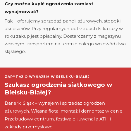
Czy można kupić ogrodzenia zamiast
wynajmować?
Tak – oferujemy sprzedaż paneli ażurowych, stopek i
akcesoriów. Przy regularnych potrzebach kilka razy w
roku zakup jest opłacalny. Dostarczamy z magazynu
własnym transportem na terenie całego województwa
śląskiego.
ZAPYTAJ O WYNAJEM W BIELSKU-BIAŁEJ
Szukasz ogrodzenia siatkowego w
Bielsku-Białej?
Barierki Śląsk – wynajem i sprzedaż ogrodzeń
ażurowych. Własna flota, montaż i demontaż w cenie.
Przebudowy centrum, festiwale, juwenalia ATH i
zakłady przemysłowe.