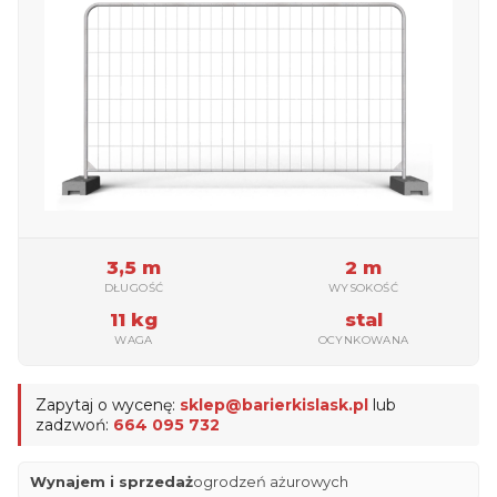
3,5 m
2 m
DŁUGOŚĆ
WYSOKOŚĆ
11 kg
stal
WAGA
OCYNKOWANA
Zapytaj o wycenę:
sklep@barierkislask.pl
lub
zadzwoń:
664 095 732
Wynajem i sprzedaż
ogrodzeń ażurowych