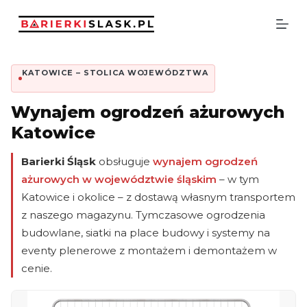
P
r
z
e
j
KATOWICE – STOLICA WOJEWÓDZTWA
d
ź
d
Wynajem ogrodzeń ażurowych
o
Katowice
t
r
e
Barierki Śląsk
obsługuje
wynajem ogrodzeń
ś
ażurowych w województwie śląskim
– w tym
c
i
Katowice i okolice – z dostawą własnym transportem
z naszego magazynu. Tymczasowe ogrodzenia
budowlane, siatki na place budowy i systemy na
eventy plenerowe z montażem i demontażem w
cenie.