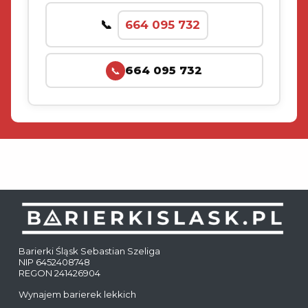
664 095 732
664 095 732
📞
Barierki Śląsk Sebastian Szeliga
NIP 6452408748
REGON 241426904
Wynajem barierek lekkich