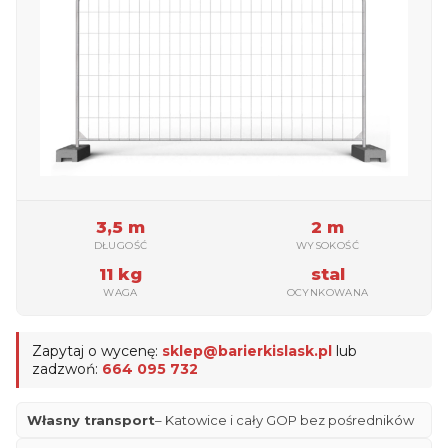
3,5 m
2 m
DŁUGOŚĆ
WYSOKOŚĆ
11 kg
stal
WAGA
OCYNKOWANA
Zapytaj o wycenę:
sklep@barierkislask.pl
lub
zadzwoń:
664 095 732
Własny transport
– Katowice i cały GOP bez pośredników