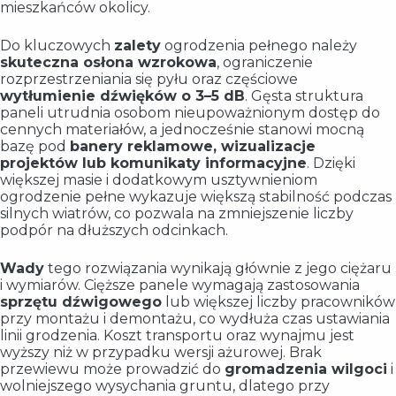
mieszkańców okolicy.
Do kluczowych
zalety
ogrodzenia pełnego należy
skuteczna osłona wzrokowa
, ograniczenie
rozprzestrzeniania się pyłu oraz częściowe
wytłumienie dźwięków o 3–5 dB
. Gęsta struktura
paneli utrudnia osobom nieupoważnionym dostęp do
cennych materiałów, a jednocześnie stanowi mocną
bazę pod
banery reklamowe, wizualizacje
projektów lub komunikaty informacyjne
. Dzięki
większej masie i dodatkowym usztywnieniom
ogrodzenie pełne wykazuje większą stabilność podczas
silnych wiatrów, co pozwala na zmniejszenie liczby
podpór na dłuższych odcinkach.
Wady
tego rozwiązania wynikają głównie z jego ciężaru
i wymiarów. Cięższe panele wymagają zastosowania
sprzętu dźwigowego
lub większej liczby pracowników
przy montażu i demontażu, co wydłuża czas ustawiania
linii grodzenia. Koszt transportu oraz wynajmu jest
wyższy niż w przypadku wersji ażurowej. Brak
przewiewu może prowadzić do
gromadzenia wilgoci
i
wolniejszego wysychania gruntu, dlatego przy