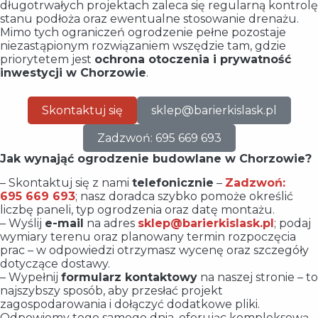
długotrwałych projektach zaleca się regularną kontrolę
stanu podłoża oraz ewentualne stosowanie drenażu.
Mimo tych ograniczeń ogrodzenie pełne pozostaje
niezastąpionym rozwiązaniem wszędzie tam, gdzie
priorytetem jest
ochrona otoczenia i prywatność
inwestycji w Chorzowie
.
Skontaktuj się
sklep@barierkislask.pl
Zadzwoń: 695 669 693
Jak wynająć ogrodzenie budowlane w Chorzowie?
– Skontaktuj się z nami
telefonicznie
–
Zadzwoń:
695 669 693
; nasz doradca szybko pomoże określić
liczbę paneli, typ ogrodzenia oraz datę montażu.
– Wyślij
e-mail
na adres
sklep@barierkislask.pl
; podaj
wymiary terenu oraz planowany termin rozpoczęcia
prac – w odpowiedzi otrzymasz wycenę oraz szczegóły
dotyczące dostawy.
– Wypełnij
formularz kontaktowy
na naszej stronie – to
najszybszy sposób, aby przesłać projekt
zagospodarowania i dołączyć dodatkowe pliki.
Odpowiemy tego samego dnia, oferując kompleksową