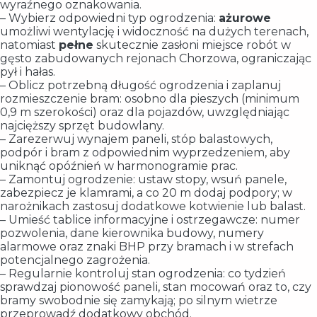
wyraźnego oznakowania.
– Wybierz odpowiedni typ ogrodzenia:
ażurowe
umożliwi wentylację i widoczność na dużych terenach,
natomiast
pełne
skutecznie zasłoni miejsce robót w
gęsto zabudowanych rejonach Chorzowa, ograniczając
pył i hałas.
– Oblicz potrzebną długość ogrodzenia i zaplanuj
rozmieszczenie bram: osobno dla pieszych (minimum
0,9 m szerokości) oraz dla pojazdów, uwzględniając
najcięższy sprzęt budowlany.
– Zarezerwuj wynajem paneli, stóp balastowych,
podpór i bram z odpowiednim wyprzedzeniem, aby
uniknąć opóźnień w harmonogramie prac.
– Zamontuj ogrodzenie: ustaw stopy, wsuń panele,
zabezpiecz je klamrami, a co 20 m dodaj podpory; w
narożnikach zastosuj dodatkowe kotwienie lub balast.
– Umieść tablice informacyjne i ostrzegawcze: numer
pozwolenia, dane kierownika budowy, numery
alarmowe oraz znaki BHP przy bramach i w strefach
potencjalnego zagrożenia.
– Regularnie kontroluj stan ogrodzenia: co tydzień
sprawdzaj pionowość paneli, stan mocowań oraz to, czy
bramy swobodnie się zamykają; po silnym wietrze
przeprowadź dodatkowy obchód.