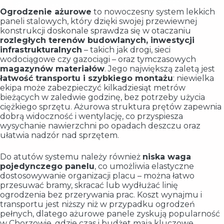
Ogrodzenie ażurowe
to nowoczesny system lekkich
paneli stalowych, który dzięki swojej przewiewnej
konstrukcji doskonale sprawdza się w otaczaniu
rozległych terenów budowlanych, inwestycji
infrastrukturalnych
– takich jak drogi, sieci
wodociągowe czy gazociągi – oraz tymczasowych
magazynów materiałów
. Jego największą zaletą jest
łatwość transportu i szybkiego montażu
: niewielka
ekipa może zabezpieczyć kilkadziesiąt metrów
bieżących w zaledwie godzinę, bez potrzeby użycia
ciężkiego sprzętu. Ażurowa struktura prętów zapewnia
dobrą widoczność i wentylację, co przyspiesza
wysychanie nawierzchni po opadach deszczu oraz
ułatwia nadzór nad sprzętem.
Do atutów systemu należy również
niska waga
pojedynczego panelu
, co umożliwia elastyczne
dostosowywanie organizacji placu – można łatwo
przesuwać bramy, skracać lub wydłużać linię
ogrodzenia bez przerywania prac. Koszt wynajmu i
transportu jest niższy niż w przypadku ogrodzeń
pełnych, dlatego ażurowe panele zyskują popularność
w Chorzowie, gdzie czas i budżet mają kluczowe