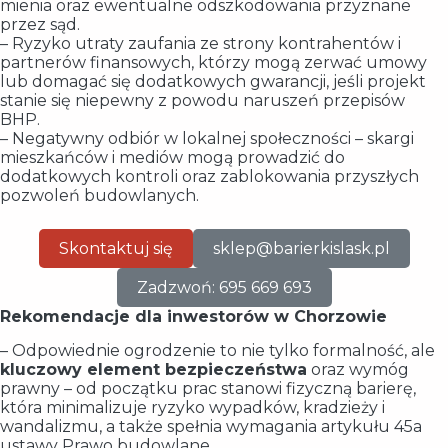
mienia oraz ewentualne odszkodowania przyznane
przez sąd.
– Ryzyko utraty zaufania ze strony kontrahentów i
partnerów finansowych, którzy mogą zerwać umowy
lub domagać się dodatkowych gwarancji, jeśli projekt
stanie się niepewny z powodu naruszeń przepisów
BHP.
– Negatywny odbiór w lokalnej społeczności – skargi
mieszkańców i mediów mogą prowadzić do
dodatkowych kontroli oraz zablokowania przyszłych
pozwoleń budowlanych.
Skontaktuj się
sklep@barierkislask.pl
Zadzwoń: 695 669 693
Rekomendacje dla inwestorów w Chorzowie
– Odpowiednie ogrodzenie to nie tylko formalność, ale
kluczowy element bezpieczeństwa
oraz wymóg
prawny – od początku prac stanowi fizyczną barierę,
która minimalizuje ryzyko wypadków, kradzieży i
wandalizmu, a także spełnia wymagania artykułu 45a
ustawy Prawo budowlane.