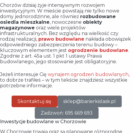
Chorzów dzisiaj żyje intensywnym rozwojem
inwestycyjnym. W mieście powstają nie tylko nowe
domy jednorodzinne, ale również
rozbudowane
osiedla mieszkalne
, nowoczesne
obiekty
magazynowe
oraz wiele projektów
infrastrukturalnych. Bez względu na wielkość czy
rodzaj realizacji,
prawo budowlane
nakłada obowiązek
odpowiedniego zabezpieczenia terenu budowy –
kluczowym elementem jest
ogrodzenie budowlane
.
Zgodnie z art. 45a ust. 1 pkt 1 ustawy Prawa
budowlanego, jego stosowanie jest obligatoryjne.
Jeżeli interesuje Cię
wynajem ogrodzeń budowlanych
,
to dobrze trafiłeś – w tym tekście znajdziesz wszystkie
potrzebne informacje.
Skontaktuj się
sklep@barierkislask.pl
Zadzwoń: 695 669 693
Inwestycje budowlane w Chorzowie
W Chorzowie trwają oraz są planowane różnorodne