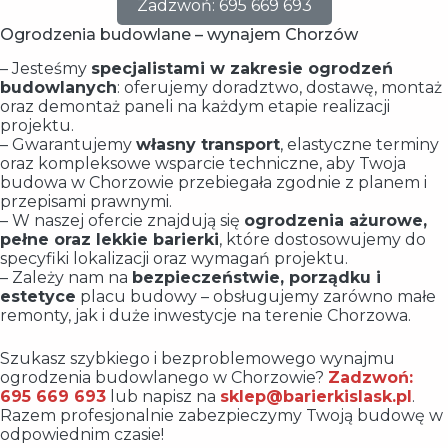
Zadzwoń: 695 669 693
Ogrodzenia budowlane – wynajem Chorzów
– Jesteśmy
specjalistami w zakresie ogrodzeń
budowlanych
: oferujemy doradztwo, dostawę, montaż
oraz demontaż paneli na każdym etapie realizacji
projektu.
– Gwarantujemy
własny transport
, elastyczne terminy
oraz kompleksowe wsparcie techniczne, aby Twoja
budowa w Chorzowie przebiegała zgodnie z planem i
przepisami prawnymi.
– W naszej ofercie znajdują się
ogrodzenia ażurowe,
pełne oraz lekkie barierki
, które dostosowujemy do
specyfiki lokalizacji oraz wymagań projektu.
– Zależy nam na
bezpieczeństwie, porządku i
estetyce
placu budowy – obsługujemy zarówno małe
remonty, jak i duże inwestycje na terenie Chorzowa.
Szukasz szybkiego i bezproblemowego wynajmu
ogrodzenia budowlanego w Chorzowie?
Zadzwoń:
695 669 693
lub napisz na
sklep@barierkislask.pl
.
Razem profesjonalnie zabezpieczymy Twoją budowę w
odpowiednim czasie!