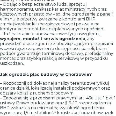
– Dbając o bezpieczeństwo ludzi, sprzętu i
harmonogramu, unikasz kar administracyjnych oraz
kosztownych przestojów – solidne ogrodzenie z paneli
eliminuje przerwy związane z kontrolami BHP,
zmniejsza składki ubezpieczeniowe i pozwala na
kontynuację robót bez nieplanowanych opóźnień.
– Już na etapie planowania inwestycji uwzględnij
wynajem, montaż i serwis ogrodzenia
, aby
prowadzić prace zgodnie z obowiązującymi przepisami –
wcześniejsze zapewnienie dostępności paneli, bram i
podpór gwarantuje terminową dostawę, profesjonalny
montaż oraz szybką reakcję serwisową w przypadku
uszkodzeń.
Jak ogrodzić plac budowy w Chorzowie?
– Rozpocznij od dokładnej analizy terenu: zweryfikuj
granice działki, lokalizację instalacji podziemnych oraz
obszary kolizji z ruchem drogowym.
– Zapoznaj się z przepisami prawnymi: art. 45a ust. 1 pkt 1
ustawy Prawo budowlane oraz § 6–10 rozporządzenia
BHP wskazują na minimalną wysokość ogrodzenia
wynoszącą 1,5 m, stabilność konstrukcji oraz obowiązek