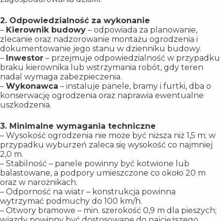
2. Odpowiedzialność za wykonanie
–
Kierownik budowy
– odpowiada za planowanie,
zlecanie oraz nadzorowanie montażu ogrodzenia i
dokumentowanie jego stanu w dzienniku budowy.
–
Inwestor
– przejmuje odpowiedzialność w przypadku
braku kierownika lub wstrzymania robót, gdy teren
nadal wymaga zabezpieczenia.
–
Wykonawca
– instaluje panele, bramy i furtki, dba o
konserwację ogrodzenia oraz naprawia ewentualne
uszkodzenia.
3. Minimalne wymagania techniczne
– Wysokość ogrodzenia nie może być niższa niż 1,5 m; w
przypadku wyburzeń zaleca się wysokość co najmniej
2,0 m.
– Stabilność – panele powinny być kotwione lub
balastowane, a podpory umieszczone co około 20 m
oraz w narożnikach.
– Odporność na wiatr – konstrukcja powinna
wytrzymać podmuchy do 100 km/h.
– Otwory bramowe – min. szerokość 0,9 m dla pieszych;
wjazdy powinny być dostosowane do najcięższego