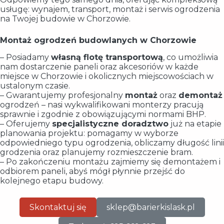
usługę: wynajem, transport, montaż i serwis ogrodzenia
na Twojej budowie w Chorzowie.
Montaż ogrodzeń budowlanych w Chorzowie
– Posiadamy
własną flotę transportową
, co umożliwia
nam dostarczenie paneli oraz akcesoriów w każde
miejsce w Chorzowie i okolicznych miejscowościach w
ustalonym czasie.
– Gwarantujemy profesjonalny
montaż
oraz
demontaż
ogrodzeń – nasi wykwalifikowani monterzy pracują
sprawnie i zgodnie z obowiązującymi normami BHP.
– Oferujemy
specjalistyczne doradztwo
już na etapie
planowania projektu: pomagamy w wyborze
odpowiedniego typu ogrodzenia, obliczamy długość linii
grodzenia oraz planujemy rozmieszczenie bram.
– Po zakończeniu montażu zajmiemy się demontażem i
odbiorem paneli, abyś mógł płynnie przejść do
kolejnego etapu budowy.
Skontaktuj się
sklep@barierkislask.pl