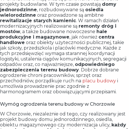
projekty budowlane. W tym czasie powstają
domy
jednorodzinne
, rozbudowywane są
osiedla
wielorodzinne
oraz prowadzone są ambitne
rewitalizacje starych kamienic
. W ramach działań
modernizacyjnych realizowane są
remonty dróg i
mostów
, a także budowane nowoczesne
hale
produkcyjne i magazynowe
, jak również
centra
handlowe
oraz obiekty użyteczności publicznej, takie
jak szkoły, przedszkola i placówki medyczne. Każde z
tych przedsięwzięć wymaga starannej koordynacji
logistyki, ustalenia ciągów komunikacyjnych, segregacji
odpadów oraz, co najważniejsze,
odpowiedniego
zabezpieczenia terenu budowy
. Dobrze dobrane
ogrodzenie chroni pracowników, sprzęt oraz
przechodniów, porządkuje ruch na
placu budowy
i
umożliwia prowadzenie prac zgodnie z
harmonogramem oraz obowiązującymi przepisami.
Wymóg ogrodzenia terenu budowy w Chorzowie
W Chorzowie, niezależnie od tego, czy realizowany jest
projekt budowy domu jednorodzinnego, osiedla,
obiektu magazynowego czy modernizacja ulicy,
każdy