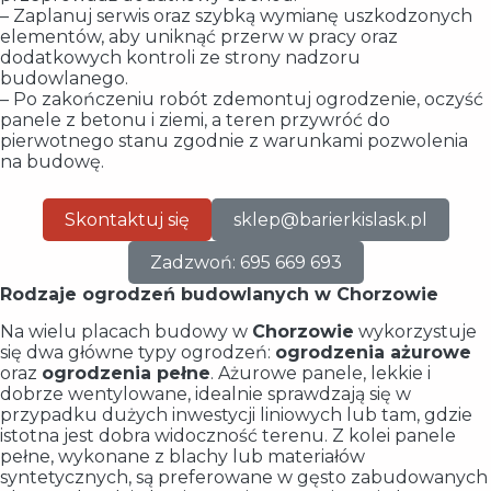
– Zaplanuj serwis oraz szybką wymianę uszkodzonych
elementów, aby uniknąć przerw w pracy oraz
dodatkowych kontroli ze strony nadzoru
budowlanego.
– Po zakończeniu robót zdemontuj ogrodzenie, oczyść
panele z betonu i ziemi, a teren przywróć do
pierwotnego stanu zgodnie z warunkami pozwolenia
na budowę.
Skontaktuj się
sklep@barierkislask.pl
Zadzwoń: 695 669 693
Rodzaje ogrodzeń budowlanych w Chorzowie
Na wielu placach budowy w
Chorzowie
wykorzystuje
się dwa główne typy ogrodzeń:
ogrodzenia ażurowe
oraz
ogrodzenia pełne
. Ażurowe panele, lekkie i
dobrze wentylowane, idealnie sprawdzają się w
przypadku dużych inwestycji liniowych lub tam, gdzie
istotna jest dobra widoczność terenu. Z kolei panele
pełne, wykonane z blachy lub materiałów
syntetycznych, są preferowane w gęsto zabudowanych