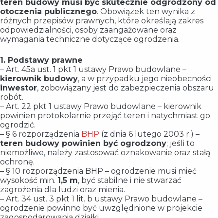
teren budowy musi być skutecznie odgrodzony od
otoczenia publicznego
. Obowiązek ten wynika z
różnych przepisów prawnych, które określają zakres
odpowiedzialności, osoby zaangażowane oraz
wymagania techniczne dotyczące ogrodzenia.
1. Podstawy prawne
– Art. 45a ust. 1 pkt 1 ustawy Prawo budowlane –
kierownik budowy
, a w przypadku jego nieobecności
inwestor
, zobowiązany jest do zabezpieczenia obszaru
robót.
– Art. 22 pkt 1 ustawy Prawo budowlane – kierownik
powinien protokolarnie przejąć teren i natychmiast go
ogrodzić.
– § 6 rozporządzenia
BHP
(z dnia 6 lutego 2003 r.) –
teren budowy powinien być ogrodzony
; jeśli to
niemożliwe, należy zastosować oznakowanie oraz stałą
ochronę.
– § 10 rozporządzenia BHP – ogrodzenie musi mieć
wysokość min.
1,5 m
, być stabilne i nie stwarzać
zagrożenia dla ludzi oraz mienia.
– Art. 34 ust. 3 pkt 1 lit. b ustawy Prawo budowlane –
ogrodzenie powinno być uwzględnione w projekcie
zagospodarowania działki.